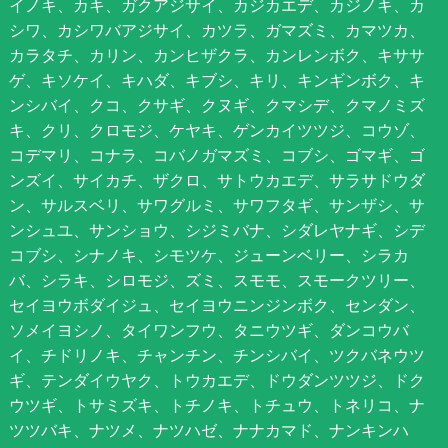
イノキ、カキ、ガクアジサイ、カジカエデ、カジノキ、カ
シワ、カシワバアジサイ、カツラ、ガマズミ、カマツカ、
カラタチ、カリン、カンヒザクラ、カンレンボク、キササ
ゲ、キソケイ、キハダ、キブシ、キリ、キンギンボク、キ
ンシバイ、クコ、クサギ、クヌギ、クマシデ、クマノミズ
キ、クリ、クロモジ、ケヤキ、ゲンカイツツジ、コウゾ、
コデマリ、コナラ、コバノガマズミ、コブシ、ゴマギ、ゴ
ンズイ、サイカチ、ザクロ、サトウカエデ、サラサドウダ
ン、サルスベリ、サワグルミ、サワフタギ、サンザシ、サ
ンシュユ、サンショウ、シジミバナ、シダレヤナギ、シデ
コブシ、シナノキ、シモツケ、ジューンベリー、シラカ
バ、シラキ、シロモジ、ズミ、スモモ、スモークツリー、
セイヨウボダイジュ、セイヨウニンジンボク、センダン、
ソメイヨシノ、タイワンフウ、タニウツギ、ダンコウバ
イ、チドリノキ、チャンチン、チンシバイ、ツクバネウツ
ギ、テンダイウヤク、トウカエデ、ドウダンツツジ、ドク
ウツギ、トサミズキ、トチノキ、トチュウ、トネリコ、ナ
ツツバキ、ナツメ、ナツハゼ、ナナカマド、ナンキンハ