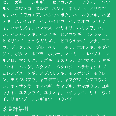
ゼ、ニガキ、ニシキギ、ニセアカシア、ニワウメ、ニワウ
ルシ、ニワトコ、ヌルデ、ネジキ、ネムノキ、ノリウツ
ギ、ハウチワカエデ、ハクウンボク、ハコネウツギ、ハゼ
ノキ、ハナイカダ、ハナカイドウ、ハナズオウ、ハナノ
キ、ハナミズキ、ハマナス、ハリギリ、ハリグワ、ハルニ
レ、ハンカチノキ、ハンノキ、ヒメウツギ、ヒメシャラ、
ヒメリンゴ、ヒュウガミズキ、ビヨウヤナギ、ブナ、フヨ
ウ、プラタナス、ブルーベリー、ボケ、ホオノキ、ボダイ
ジュ、ボタン、ポプラ、ポポー、マユミ、マルバノキ、マ
ルメロ、マンサク、ミズキ、ミズナラ、ミツマタ、ミヤギ
ノハギ、ムクゲ、ムクノキ、ムクロジ、ムラサキシキブ、
ムレスズメ、メギ、メグスリノキ、モクゲンジ、モクレ
ン、モミジバフウ、ヤブデマリ、ヤマグワ、ヤマコウバ
シ、ヤマザクラ、ヤマハギ、ヤマブキ、ヤマボウシ、ユキ
ヤナギ、ユスラウメ、ユリノキ、ライラック、リキュウバ
イ、リョウブ、レンギョウ、ロウバイ
落葉針葉樹