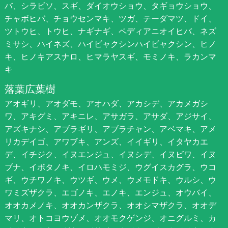
バ、シラビソ、スギ、ダイオウショウ、タギョウショウ、
チャボヒバ、チョウセンマキ、ツガ、テーダマツ、ドイ、
ツトウヒ、トウヒ、ナギナギ、ペディアニオイヒバ、ネズ
ミサシ、ハイネズ、ハイビャクシンハイビャクシン、ヒノ
キ、ヒノキアスナロ、ヒマラヤスギ、モミノキ、ラカンマ
キ
落葉広葉樹
アオギリ、アオダモ、アオハダ、アカシデ、アカメガシ
ワ、アキグミ、アキニレ、アサガラ、アサダ、アジサイ、
アズキナシ、アブラギリ、アブラチャン、アベマキ、アメ
リカデイゴ、アワブキ、アンズ、イイギリ、イタヤカエ
デ、イチジク、イヌエンジュ、イヌシデ、イヌビワ、イヌ
ブナ、イボタノキ、イロハモミジ、ウグイスカグラ、ウコ
ギ、ウチワノキ、ウツギ、ウメ、ウメモドキ、ウルシ、ウ
ワミズザクラ、エゴノキ、エノキ、エンジュ、オウバイ、
オオカメノキ、オオカンザクラ、オオシマザクラ、オオデ
マリ、オトコヨウゾメ、オオモクゲンジ、オニグルミ、カ