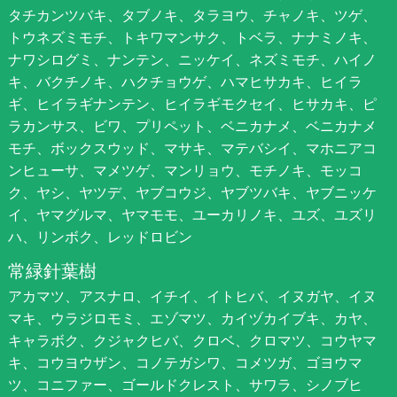
タチカンツバキ、タブノキ、タラヨウ、チャノキ、ツゲ、
トウネズミモチ、トキワマンサク、トベラ、ナナミノキ、
ナワシログミ、ナンテン、ニッケイ、ネズミモチ、ハイノ
キ、バクチノキ、ハクチョウゲ、ハマヒサカキ、ヒイラ
ギ、ヒイラギナンテン、ヒイラギモクセイ、ヒサカキ、ピ
ラカンサス、ビワ、プリペット、ベニカナメ、ベニカナメ
モチ、ボックスウッド、マサキ、マテバシイ、マホニアコ
ンヒューサ、マメツゲ、マンリョウ、モチノキ、モッコ
ク、ヤシ、ヤツデ、ヤブコウジ、ヤブツバキ、ヤブニッケ
イ、ヤマグルマ、ヤマモモ、ユーカリノキ、ユズ、ユズリ
ハ、リンボク、レッドロビン
常緑針葉樹
アカマツ、アスナロ、イチイ、イトヒバ、イヌガヤ、イヌ
マキ、ウラジロモミ、エゾマツ、カイヅカイブキ、カヤ、
キャラボク、クジャクヒバ、クロベ、クロマツ、コウヤマ
キ、コウヨウザン、コノテガシワ、コメツガ、ゴヨウマ
ツ、コニファー、ゴールドクレスト、サワラ、シノブヒ