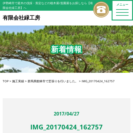
伊勢崎市で庭木の伐採・剪定などの植木屋/造園屋をお探しなら【有
メニュー
限会社緑工房】へ
toggle
naviga
有限会社緑工房
新着情報
TOP
>
施工実績
>
群馬県館林市で芝張りを行いました。
>
IMG_20170424_162757
2017/04/27
IMG_20170424_162757