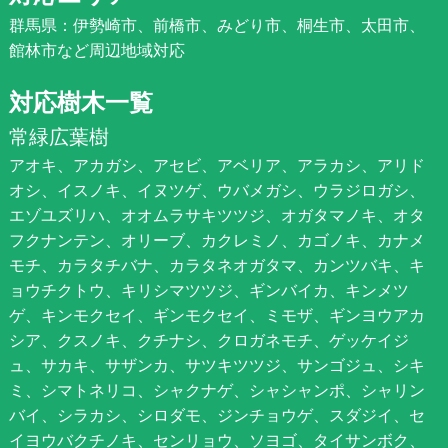
群馬県：伊勢崎市、前橋市、みどり市、桐生市、太田市、
館林市など周辺地域対応
対応樹木一覧
常緑広葉樹
アオキ、アカガシ、アセビ、アベリア、アラカシ、アリド
オシ、イスノキ、イヌツゲ、ウバメガシ、ウラジロガシ、
エゾユズリハ、オオムラサキツツジ、オガタマノキ、オタ
フクナンテン、オリーブ、カクレミノ、カゴノキ、カナメ
モチ、カラタチバナ、カラタネオガタマ、カンツバキ、キ
ョウチクトウ、キリシマツツジ、ギンバイカ、キンメツ
ゲ、キンモクセイ、ギンモクセイ、ミモザ、ギンヨウアカ
シア、クスノキ、クチナシ、クロガネモチ、ゲッケイジ
ュ、サカキ、サザンカ、サツキツツジ、サンゴジュ、シキ
ミ、シマトネリコ、シャクナゲ、シャシャンポ、シャリン
バイ、シラカシ、シロダモ、ジンチョウゲ、スダジイ、セ
イヨウバクチノキ、センリョウ、ソヨゴ、タイサンボク、