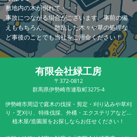
敷地内の木が倒れて・・・
事故につながる場合がございます。事前の備
えももちろん、 散乱した木々や草の処理な
ど事後のことでも当社をご用命ください！
有限会社緑工房
〒372-0812
群馬県伊勢崎市連取町3275-4
伊勢崎市周辺で庭木の伐採・剪定・刈り込みや草刈
り・芝刈り、特殊伐採、外構・エクステリアなど...
植木屋/造園屋をお探しならお任せください！