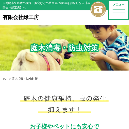
伊勢崎市で庭木の伐採・剪定などの植木屋/造園屋をお探しなら【有
メニュー
限会社緑工房】へ
toggle
naviga
有限会社緑工房
庭木消毒・防虫対策
TOP
>
庭木消毒・防虫対策
お子様やペットにも安心で