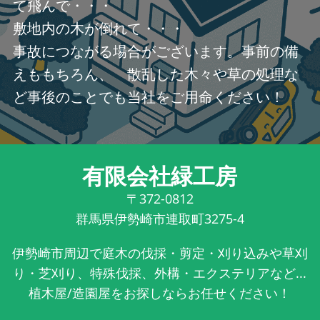
て飛んで・・・
敷地内の木が倒れて・・・
事故につながる場合がございます。事前の備
えももちろん、 散乱した木々や草の処理な
ど事後のことでも当社をご用命ください！
有限会社緑工房
〒372-0812
群馬県伊勢崎市連取町3275-4
伊勢崎市周辺で庭木の伐採・剪定・刈り込みや草刈
り・芝刈り、特殊伐採、外構・エクステリアなど...
植木屋/造園屋をお探しならお任せください！