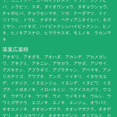
バ、シラビソ、スギ、ダイオウショウ、タギョウショウ、
チャボヒバ、チョウセンマキ、ツガ、テーダマツ、ドイ、
ツトウヒ、トウヒ、ナギナギ、ペディアニオイヒバ、ネズ
ミサシ、ハイネズ、ハイビャクシンハイビャクシン、ヒノ
キ、ヒノキアスナロ、ヒマラヤスギ、モミノキ、ラカンマ
キ
落葉広葉樹
アオギリ、アオダモ、アオハダ、アカシデ、アカメガシ
ワ、アキグミ、アキニレ、アサガラ、アサダ、アジサイ、
アズキナシ、アブラギリ、アブラチャン、アベマキ、アメ
リカデイゴ、アワブキ、アンズ、イイギリ、イタヤカエ
デ、イチジク、イヌエンジュ、イヌシデ、イヌビワ、イヌ
ブナ、イボタノキ、イロハモミジ、ウグイスカグラ、ウコ
ギ、ウチワノキ、ウツギ、ウメ、ウメモドキ、ウルシ、ウ
ワミズザクラ、エゴノキ、エノキ、エンジュ、オウバイ、
オオカメノキ、オオカンザクラ、オオシマザクラ、オオデ
マリ、オトコヨウゾメ、オオモクゲンジ、オニグルミ、カ