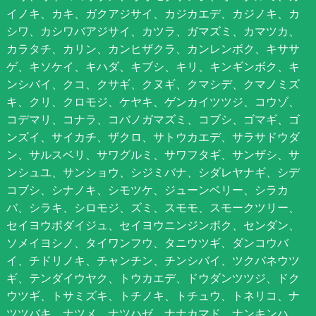
イノキ、カキ、ガクアジサイ、カジカエデ、カジノキ、カ
シワ、カシワバアジサイ、カツラ、ガマズミ、カマツカ、
カラタチ、カリン、カンヒザクラ、カンレンボク、キササ
ゲ、キソケイ、キハダ、キブシ、キリ、キンギンボク、キ
ンシバイ、クコ、クサギ、クヌギ、クマシデ、クマノミズ
キ、クリ、クロモジ、ケヤキ、ゲンカイツツジ、コウゾ、
コデマリ、コナラ、コバノガマズミ、コブシ、ゴマギ、ゴ
ンズイ、サイカチ、ザクロ、サトウカエデ、サラサドウダ
ン、サルスベリ、サワグルミ、サワフタギ、サンザシ、サ
ンシュユ、サンショウ、シジミバナ、シダレヤナギ、シデ
コブシ、シナノキ、シモツケ、ジューンベリー、シラカ
バ、シラキ、シロモジ、ズミ、スモモ、スモークツリー、
セイヨウボダイジュ、セイヨウニンジンボク、センダン、
ソメイヨシノ、タイワンフウ、タニウツギ、ダンコウバ
イ、チドリノキ、チャンチン、チンシバイ、ツクバネウツ
ギ、テンダイウヤク、トウカエデ、ドウダンツツジ、ドク
ウツギ、トサミズキ、トチノキ、トチュウ、トネリコ、ナ
ツツバキ、ナツメ、ナツハゼ、ナナカマド、ナンキンハ