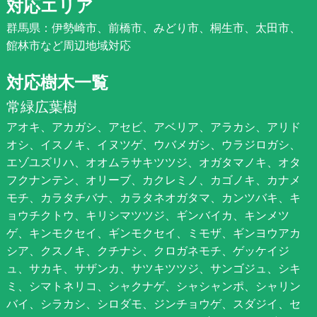
対応エリア
群馬県：伊勢崎市、前橋市、みどり市、桐生市、太田市、
館林市など周辺地域対応
対応樹木一覧
常緑広葉樹
アオキ、アカガシ、アセビ、アベリア、アラカシ、アリド
オシ、イスノキ、イヌツゲ、ウバメガシ、ウラジロガシ、
エゾユズリハ、オオムラサキツツジ、オガタマノキ、オタ
フクナンテン、オリーブ、カクレミノ、カゴノキ、カナメ
モチ、カラタチバナ、カラタネオガタマ、カンツバキ、キ
ョウチクトウ、キリシマツツジ、ギンバイカ、キンメツ
ゲ、キンモクセイ、ギンモクセイ、ミモザ、ギンヨウアカ
シア、クスノキ、クチナシ、クロガネモチ、ゲッケイジ
ュ、サカキ、サザンカ、サツキツツジ、サンゴジュ、シキ
ミ、シマトネリコ、シャクナゲ、シャシャンポ、シャリン
バイ、シラカシ、シロダモ、ジンチョウゲ、スダジイ、セ