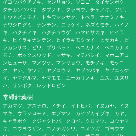
イヨウバクチノキ、センリョウ、ソヨゴ、タイサンボク、
タチカンツバキ、タブノキ、タラヨウ、チャノキ、ツゲ、
トウネズミモチ、トキワマンサク、トベラ、ナナミノキ、
ナワシログミ、ナンテン、ニッケイ、ネズミモチ、ハイノ
キ、バクチノキ、ハクチョウゲ、ハマヒサカキ、ヒイラ
ギ、ヒイラギナンテン、ヒイラギモクセイ、ヒサカキ、ピ
ラカンサス、ビワ、プリペット、ベニカナメ、ベニカナメ
モチ、ボックスウッド、マサキ、マテバシイ、マホニアコ
ンヒューサ、マメツゲ、マンリョウ、モチノキ、モッコ
ク、ヤシ、ヤツデ、ヤブコウジ、ヤブツバキ、ヤブニッケ
イ、ヤマグルマ、ヤマモモ、ユーカリノキ、ユズ、ユズリ
ハ、リンボク、レッドロビン
常緑針葉樹
アカマツ、アスナロ、イチイ、イトヒバ、イヌガヤ、イヌ
マキ、ウラジロモミ、エゾマツ、カイヅカイブキ、カヤ、
キャラボク、クジャクヒバ、クロベ、クロマツ、コウヤマ
キ、コウヨウザン、コノテガシワ、コメツガ、ゴヨウマ
ツ、コニファー、ゴールドクレスト、サワラ、シノブヒ