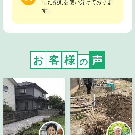
った薬剤を使い分けておりま
す。
お
客
様
声
の