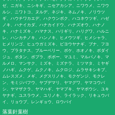
ゼ、ニガキ、ニシキギ、ニセアカシア、ニワウメ、ニワウ
ルシ、ニワトコ、ヌルデ、ネジキ、ネムノキ、ノリウツ
ギ、ハウチワカエデ、ハクウンボク、ハコネウツギ、ハゼ
ノキ、ハナイカダ、ハナカイドウ、ハナズオウ、ハナノ
キ、ハナミズキ、ハマナス、ハリギリ、ハリグワ、ハルニ
レ、ハンカチノキ、ハンノキ、ヒメウツギ、ヒメシャラ、
ヒメリンゴ、ヒュウガミズキ、ビヨウヤナギ、ブナ、フヨ
ウ、プラタナス、ブルーベリー、ボケ、ホオノキ、ボダイ
ジュ、ボタン、ポプラ、ポポー、マユミ、マルバノキ、マ
ルメロ、マンサク、ミズキ、ミズナラ、ミツマタ、ミヤギ
ノハギ、ムクゲ、ムクノキ、ムクロジ、ムラサキシキブ、
ムレスズメ、メギ、メグスリノキ、モクゲンジ、モクレ
ン、モミジバフウ、ヤブデマリ、ヤマグワ、ヤマコウバ
シ、ヤマザクラ、ヤマハギ、ヤマブキ、ヤマボウシ、ユキ
ヤナギ、ユスラウメ、ユリノキ、ライラック、リキュウバ
イ、リョウブ、レンギョウ、ロウバイ
落葉針葉樹