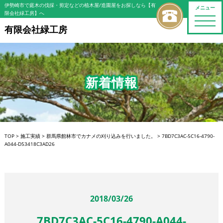
伊勢崎市で庭木の伐採・剪定などの植木屋/造園屋をお探しなら【有
メニュー
限会社緑工房】へ
toggle
naviga
有限会社緑工房
新着情報
TOP
>
施工実績
>
群馬県館林市でカナメの刈り込みを行いました。
>
7BD7C3AC-5C16-4790-
A044-D53418C3AD26
2018/03/26
7BD7C3AC-5C16-4790-A044-