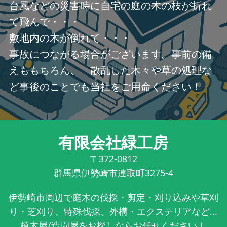
台風などの災害時に自宅の庭の木の枝が折れ
て飛んで・・・
敷地内の木が倒れて・・・
事故につながる場合がございます。事前の備
えももちろん、 散乱した木々や草の処理な
ど事後のことでも当社をご用命ください！
有限会社緑工房
〒372-0812
群馬県伊勢崎市連取町3275-4
伊勢崎市周辺で庭木の伐採・剪定・刈り込みや草刈
り・芝刈り、特殊伐採、外構・エクステリアなど...
植木屋/造園屋をお探しならお任せください！