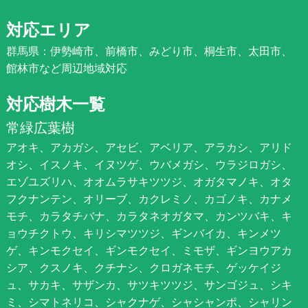
対応エリア
群馬県：伊勢崎市、前橋市、みどり市、桐生市、太田市、
館林市など周辺地域対応
対応樹木一覧
常緑広葉樹
アオキ、アカガシ、アセビ、アベリア、アラカシ、アリド
オシ、イスノキ、イヌツゲ、ウバメガシ、ウラジロガシ、
エゾユズリハ、オオムラサキツツジ、オガタマノキ、オタ
フクナンテン、オリーブ、カクレミノ、カゴノキ、カナメ
モチ、カラタチバナ、カラタネオガタマ、カンツバキ、キ
ョウチクトウ、キリシマツツジ、ギンバイカ、キンメツ
ゲ、キンモクセイ、ギンモクセイ、ミモザ、ギンヨウアカ
シア、クスノキ、クチナシ、クロガネモチ、ゲッケイジ
ュ、サカキ、サザンカ、サツキツツジ、サンゴジュ、シキ
ミ、シマトネリコ、シャクナゲ、シャシャンポ、シャリン