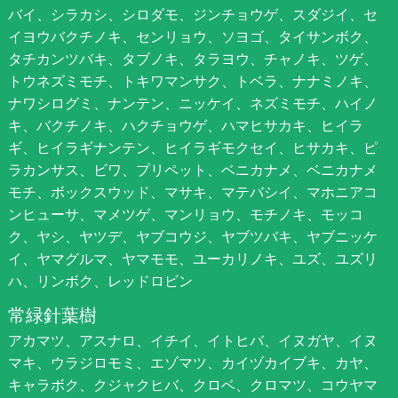
バイ、シラカシ、シロダモ、ジンチョウゲ、スダジイ、セ
イヨウバクチノキ、センリョウ、ソヨゴ、タイサンボク、
タチカンツバキ、タブノキ、タラヨウ、チャノキ、ツゲ、
トウネズミモチ、トキワマンサク、トベラ、ナナミノキ、
ナワシログミ、ナンテン、ニッケイ、ネズミモチ、ハイノ
キ、バクチノキ、ハクチョウゲ、ハマヒサカキ、ヒイラ
ギ、ヒイラギナンテン、ヒイラギモクセイ、ヒサカキ、ピ
ラカンサス、ビワ、プリペット、ベニカナメ、ベニカナメ
モチ、ボックスウッド、マサキ、マテバシイ、マホニアコ
ンヒューサ、マメツゲ、マンリョウ、モチノキ、モッコ
ク、ヤシ、ヤツデ、ヤブコウジ、ヤブツバキ、ヤブニッケ
イ、ヤマグルマ、ヤマモモ、ユーカリノキ、ユズ、ユズリ
ハ、リンボク、レッドロビン
常緑針葉樹
アカマツ、アスナロ、イチイ、イトヒバ、イヌガヤ、イヌ
マキ、ウラジロモミ、エゾマツ、カイヅカイブキ、カヤ、
キャラボク、クジャクヒバ、クロベ、クロマツ、コウヤマ