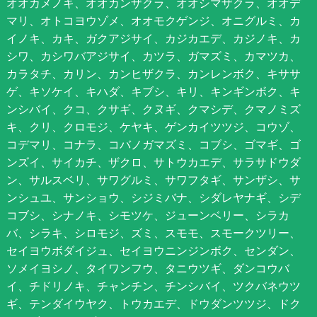
オオカメノキ、オオカンザクラ、オオシマザクラ、オオデ
マリ、オトコヨウゾメ、オオモクゲンジ、オニグルミ、カ
イノキ、カキ、ガクアジサイ、カジカエデ、カジノキ、カ
シワ、カシワバアジサイ、カツラ、ガマズミ、カマツカ、
カラタチ、カリン、カンヒザクラ、カンレンボク、キササ
ゲ、キソケイ、キハダ、キブシ、キリ、キンギンボク、キ
ンシバイ、クコ、クサギ、クヌギ、クマシデ、クマノミズ
キ、クリ、クロモジ、ケヤキ、ゲンカイツツジ、コウゾ、
コデマリ、コナラ、コバノガマズミ、コブシ、ゴマギ、ゴ
ンズイ、サイカチ、ザクロ、サトウカエデ、サラサドウダ
ン、サルスベリ、サワグルミ、サワフタギ、サンザシ、サ
ンシュユ、サンショウ、シジミバナ、シダレヤナギ、シデ
コブシ、シナノキ、シモツケ、ジューンベリー、シラカ
バ、シラキ、シロモジ、ズミ、スモモ、スモークツリー、
セイヨウボダイジュ、セイヨウニンジンボク、センダン、
ソメイヨシノ、タイワンフウ、タニウツギ、ダンコウバ
イ、チドリノキ、チャンチン、チンシバイ、ツクバネウツ
ギ、テンダイウヤク、トウカエデ、ドウダンツツジ、ドク