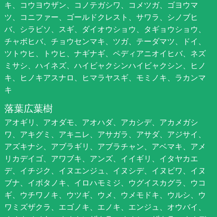
キ、コウヨウザン、コノテガシワ、コメツガ、ゴヨウマ
ツ、コニファー、ゴールドクレスト、サワラ、シノブヒ
バ、シラビソ、スギ、ダイオウショウ、タギョウショウ、
チャボヒバ、チョウセンマキ、ツガ、テーダマツ、ドイ、
ツトウヒ、トウヒ、ナギナギ、ペディアニオイヒバ、ネズ
ミサシ、ハイネズ、ハイビャクシンハイビャクシン、ヒノ
キ、ヒノキアスナロ、ヒマラヤスギ、モミノキ、ラカンマ
キ
落葉広葉樹
アオギリ、アオダモ、アオハダ、アカシデ、アカメガシ
ワ、アキグミ、アキニレ、アサガラ、アサダ、アジサイ、
アズキナシ、アブラギリ、アブラチャン、アベマキ、アメ
リカデイゴ、アワブキ、アンズ、イイギリ、イタヤカエ
デ、イチジク、イヌエンジュ、イヌシデ、イヌビワ、イヌ
ブナ、イボタノキ、イロハモミジ、ウグイスカグラ、ウコ
ギ、ウチワノキ、ウツギ、ウメ、ウメモドキ、ウルシ、ウ
ワミズザクラ、エゴノキ、エノキ、エンジュ、オウバイ、