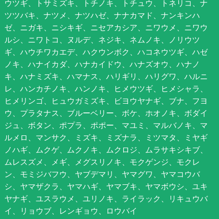
ウツギ、トサミズキ、トチノキ、トチュウ、トネリコ、ナ
ツツバキ、ナツメ、ナツハゼ、ナナカマド、ナンキンハ
ゼ、ニガキ、ニシキギ、ニセアカシア、ニワウメ、ニワウ
ルシ、ニワトコ、ヌルデ、ネジキ、ネムノキ、ノリウツ
ギ、ハウチワカエデ、ハクウンボク、ハコネウツギ、ハゼ
ノキ、ハナイカダ、ハナカイドウ、ハナズオウ、ハナノ
キ、ハナミズキ、ハマナス、ハリギリ、ハリグワ、ハルニ
レ、ハンカチノキ、ハンノキ、ヒメウツギ、ヒメシャラ、
ヒメリンゴ、ヒュウガミズキ、ビヨウヤナギ、ブナ、フヨ
ウ、プラタナス、ブルーベリー、ボケ、ホオノキ、ボダイ
ジュ、ボタン、ポプラ、ポポー、マユミ、マルバノキ、マ
ルメロ、マンサク、ミズキ、ミズナラ、ミツマタ、ミヤギ
ノハギ、ムクゲ、ムクノキ、ムクロジ、ムラサキシキブ、
ムレスズメ、メギ、メグスリノキ、モクゲンジ、モクレ
ン、モミジバフウ、ヤブデマリ、ヤマグワ、ヤマコウバ
シ、ヤマザクラ、ヤマハギ、ヤマブキ、ヤマボウシ、ユキ
ヤナギ、ユスラウメ、ユリノキ、ライラック、リキュウバ
イ、リョウブ、レンギョウ、ロウバイ