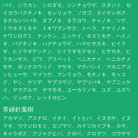
バイ、シラカシ、シロダモ、ジンチョウゲ、スダジイ、セ
イヨウバクチノキ、センリョウ、ソヨゴ、タイサンボク、
タチカンツバキ、タブノキ、タラヨウ、チャノキ、ツゲ、
トウネズミモチ、トキワマンサク、トベラ、ナナミノキ、
ナワシログミ、ナンテン、ニッケイ、ネズミモチ、ハイノ
キ、バクチノキ、ハクチョウゲ、ハマヒサカキ、ヒイラ
ギ、ヒイラギナンテン、ヒイラギモクセイ、ヒサカキ、ピ
ラカンサス、ビワ、プリペット、ベニカナメ、ベニカナメ
モチ、ボックスウッド、マサキ、マテバシイ、マホニアコ
ンヒューサ、マメツゲ、マンリョウ、モチノキ、モッコ
ク、ヤシ、ヤツデ、ヤブコウジ、ヤブツバキ、ヤブニッケ
イ、ヤマグルマ、ヤマモモ、ユーカリノキ、ユズ、ユズリ
ハ、リンボク、レッドロビン
常緑針葉樹
アカマツ、アスナロ、イチイ、イトヒバ、イヌガヤ、イヌ
マキ、ウラジロモミ、エゾマツ、カイヅカイブキ、カヤ、
キャラボク、クジャクヒバ、クロベ、クロマツ、コウヤマ