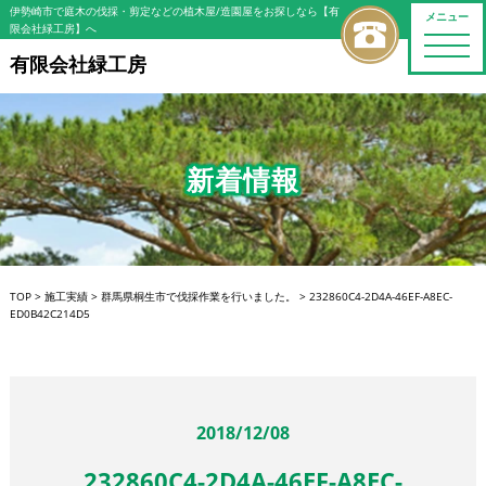
伊勢崎市で庭木の伐採・剪定などの植木屋/造園屋をお探しなら【有
メニュー
限会社緑工房】へ
toggle
naviga
有限会社緑工房
新着情報
TOP
>
施工実績
>
群馬県桐生市で伐採作業を行いました。
>
232860C4-2D4A-46EF-A8EC-
ED0B42C214D5
2018/12/08
232860C4-2D4A-46EF-A8EC-