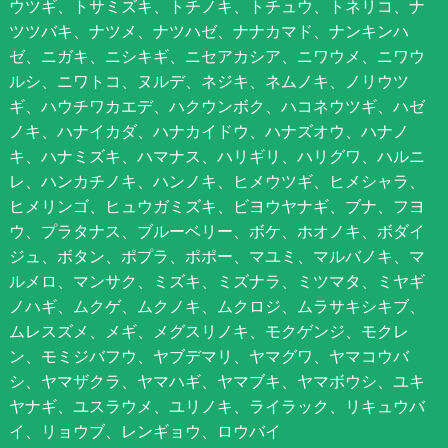
ウツギ、トサミズキ、トチノキ、トチュウ、トネリコ、ナ
ツツバキ、ナツメ、ナツハゼ、ナナカマド、ナンキンハ
ゼ、ニガキ、ニシキギ、ニセアカシア、ニワウメ、ニワウ
ルシ、ニワトコ、ヌルデ、ネジキ、ネムノキ、ノリウツ
ギ、ハウチワカエデ、ハクウンボク、ハコネウツギ、ハゼ
ノキ、ハナイカダ、ハナカイドウ、ハナズオウ、ハナノ
キ、ハナミズキ、ハマナス、ハリギリ、ハリグワ、ハルニ
レ、ハンカチノキ、ハンノキ、ヒメウツギ、ヒメシャラ、
ヒメリンゴ、ヒュウガミズキ、ビヨウヤナギ、ブナ、フヨ
ウ、プラタナス、ブルーベリー、ボケ、ホオノキ、ボダイ
ジュ、ボタン、ポプラ、ポポー、マユミ、マルバノキ、マ
ルメロ、マンサク、ミズキ、ミズナラ、ミツマタ、ミヤギ
ノハギ、ムクゲ、ムクノキ、ムクロジ、ムラサキシキブ、
ムレスズメ、メギ、メグスリノキ、モクゲンジ、モクレ
ン、モミジバフウ、ヤブデマリ、ヤマグワ、ヤマコウバ
シ、ヤマザクラ、ヤマハギ、ヤマブキ、ヤマボウシ、ユキ
ヤナギ、ユスラウメ、ユリノキ、ライラック、リキュウバ
イ、リョウブ、レンギョウ、ロウバイ