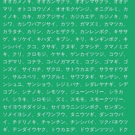
オオカメノキ、オオカンザクラ、オオシマザクラ、オオデ
マリ、オトコヨウゾメ、オオモクゲンジ、オニグルミ、カ
イノキ、カキ、ガクアジサイ、カジカエデ、カジノキ、カ
シワ、カシワバアジサイ、カツラ、ガマズミ、カマツカ、
カラタチ、カリン、カンヒザクラ、カンレンボク、キササ
ゲ、キソケイ、キハダ、キブシ、キリ、キンギンボク、キ
ンシバイ、クコ、クサギ、クヌギ、クマシデ、クマノミズ
キ、クリ、クロモジ、ケヤキ、ゲンカイツツジ、コウゾ、
コデマリ、コナラ、コバノガマズミ、コブシ、ゴマギ、ゴ
ンズイ、サイカチ、ザクロ、サトウカエデ、サラサドウダ
ン、サルスベリ、サワグルミ、サワフタギ、サンザシ、サ
ンシュユ、サンショウ、シジミバナ、シダレヤナギ、シデ
コブシ、シナノキ、シモツケ、ジューンベリー、シラカ
バ、シラキ、シロモジ、ズミ、スモモ、スモークツリー、
セイヨウボダイジュ、セイヨウニンジンボク、センダン、
ソメイヨシノ、タイワンフウ、タニウツギ、ダンコウバ
イ、チドリノキ、チャンチン、チンシバイ、ツクバネウツ
ギ、テンダイウヤク、トウカエデ、ドウダンツツジ、ドク