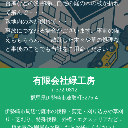
台風などの災害時に自宅の庭の木の枝が折れ
て飛んで・・・
敷地内の木が倒れて・・・
事故につながる場合がございます。事前の備
えももちろん、 散乱した木々や草の処理な
ど事後のことでも当社をご用命ください！
有限会社緑工房
〒372-0812
群馬県伊勢崎市連取町3275-4
伊勢崎市周辺で庭木の伐採・剪定・刈り込みや草刈
り・芝刈り、特殊伐採、外構・エクステリアなど...
植木屋/造園屋をお探しならお任せください！