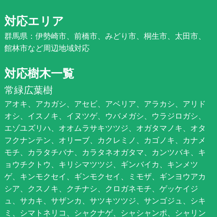
対応エリア
群馬県：伊勢崎市、前橋市、みどり市、桐生市、太田市、
館林市など周辺地域対応
対応樹木一覧
常緑広葉樹
アオキ、アカガシ、アセビ、アベリア、アラカシ、アリド
オシ、イスノキ、イヌツゲ、ウバメガシ、ウラジロガシ、
エゾユズリハ、オオムラサキツツジ、オガタマノキ、オタ
フクナンテン、オリーブ、カクレミノ、カゴノキ、カナメ
モチ、カラタチバナ、カラタネオガタマ、カンツバキ、キ
ョウチクトウ、キリシマツツジ、ギンバイカ、キンメツ
ゲ、キンモクセイ、ギンモクセイ、ミモザ、ギンヨウアカ
シア、クスノキ、クチナシ、クロガネモチ、ゲッケイジ
ュ、サカキ、サザンカ、サツキツツジ、サンゴジュ、シキ
ミ、シマトネリコ、シャクナゲ、シャシャンポ、シャリン