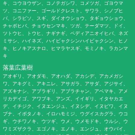
キ、コウヨウザン、コノテガシワ、コメツガ、ゴヨウマ
ツ、コニファー、ゴールドクレスト、サワラ、シノブヒ
バ、シラビソ、スギ、ダイオウショウ、タギョウショウ、
チャボヒバ、チョウセンマキ、ツガ、テーダマツ、ドイ、
ツトウヒ、トウヒ、ナギナギ、ペディアニオイヒバ、ネズ
ミサシ、ハイネズ、ハイビャクシンハイビャクシン、ヒノ
キ、ヒノキアスナロ、ヒマラヤスギ、モミノキ、ラカンマ
キ
落葉広葉樹
アオギリ、アオダモ、アオハダ、アカシデ、アカメガシ
ワ、アキグミ、アキニレ、アサガラ、アサダ、アジサイ、
アズキナシ、アブラギリ、アブラチャン、アベマキ、アメ
リカデイゴ、アワブキ、アンズ、イイギリ、イタヤカエ
デ、イチジク、イヌエンジュ、イヌシデ、イヌビワ、イヌ
ブナ、イボタノキ、イロハモミジ、ウグイスカグラ、ウコ
ギ、ウチワノキ、ウツギ、ウメ、ウメモドキ、ウルシ、ウ
ワミズザクラ、エゴノキ、エノキ、エンジュ、オウバイ、