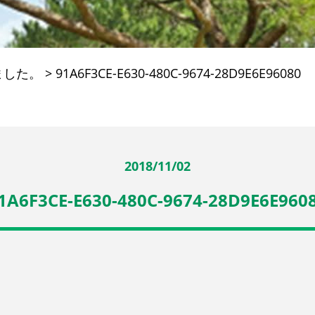
ました。
>
91A6F3CE-E630-480C-9674-28D9E6E96080
2018/11/02
1A6F3CE-E630-480C-9674-28D9E6E960