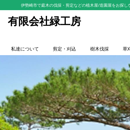
伊勢崎市で庭木の伐採・剪定などの植木屋/造園屋をお探し
有限会社緑工房
私達について
剪定・刈込
樹木伐採
草