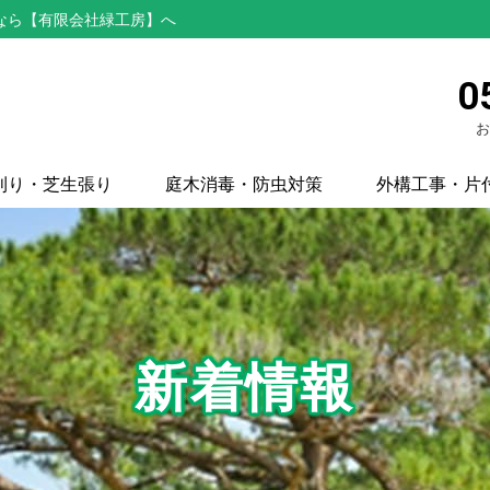
なら【有限会社緑工房】へ
0
お
刈り・芝生張り
庭木消毒・防虫対策
外構工事・片
新着情報