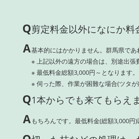
Q
剪定料金以外になにか料
A
基本的にはかかりません。群馬県であ
※ 上記以外の遠方の場合は、別途出張
※ 最低料金総額3,000円～となります。
※ 伺った際、作業が困難な場合(ツタ
Q
1本からでも来てもらえま
A
もちろんです。最低料金(総額3,000
Q