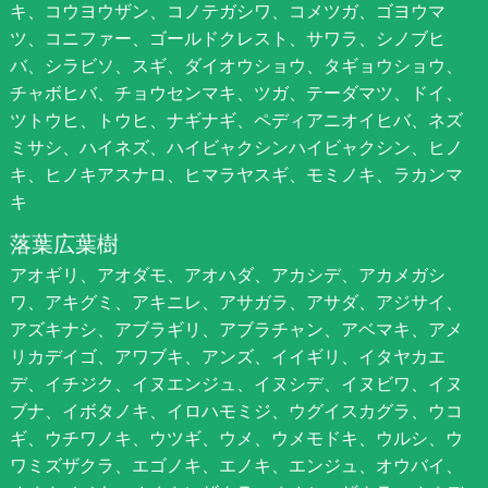
キ、コウヨウザン、コノテガシワ、コメツガ、ゴヨウマ
ツ、コニファー、ゴールドクレスト、サワラ、シノブヒ
バ、シラビソ、スギ、ダイオウショウ、タギョウショウ、
チャボヒバ、チョウセンマキ、ツガ、テーダマツ、ドイ、
ツトウヒ、トウヒ、ナギナギ、ペディアニオイヒバ、ネズ
ミサシ、ハイネズ、ハイビャクシンハイビャクシン、ヒノ
キ、ヒノキアスナロ、ヒマラヤスギ、モミノキ、ラカンマ
キ
落葉広葉樹
アオギリ、アオダモ、アオハダ、アカシデ、アカメガシ
ワ、アキグミ、アキニレ、アサガラ、アサダ、アジサイ、
アズキナシ、アブラギリ、アブラチャン、アベマキ、アメ
リカデイゴ、アワブキ、アンズ、イイギリ、イタヤカエ
デ、イチジク、イヌエンジュ、イヌシデ、イヌビワ、イヌ
ブナ、イボタノキ、イロハモミジ、ウグイスカグラ、ウコ
ギ、ウチワノキ、ウツギ、ウメ、ウメモドキ、ウルシ、ウ
ワミズザクラ、エゴノキ、エノキ、エンジュ、オウバイ、