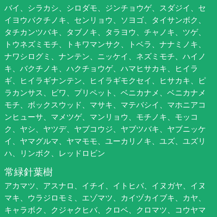
バイ、シラカシ、シロダモ、ジンチョウゲ、スダジイ、セ
イヨウバクチノキ、センリョウ、ソヨゴ、タイサンボク、
タチカンツバキ、タブノキ、タラヨウ、チャノキ、ツゲ、
トウネズミモチ、トキワマンサク、トベラ、ナナミノキ、
ナワシログミ、ナンテン、ニッケイ、ネズミモチ、ハイノ
キ、バクチノキ、ハクチョウゲ、ハマヒサカキ、ヒイラ
ギ、ヒイラギナンテン、ヒイラギモクセイ、ヒサカキ、ピ
ラカンサス、ビワ、プリペット、ベニカナメ、ベニカナメ
モチ、ボックスウッド、マサキ、マテバシイ、マホニアコ
ンヒューサ、マメツゲ、マンリョウ、モチノキ、モッコ
ク、ヤシ、ヤツデ、ヤブコウジ、ヤブツバキ、ヤブニッケ
イ、ヤマグルマ、ヤマモモ、ユーカリノキ、ユズ、ユズリ
ハ、リンボク、レッドロビン
常緑針葉樹
アカマツ、アスナロ、イチイ、イトヒバ、イヌガヤ、イヌ
マキ、ウラジロモミ、エゾマツ、カイヅカイブキ、カヤ、
キャラボク、クジャクヒバ、クロベ、クロマツ、コウヤマ