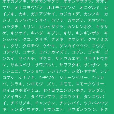
オオカメノキ、オオカンザクラ、オオシマザクラ、オオデ
マリ、オトコヨウゾメ、オオモクゲンジ、オニグルミ、カ
イノキ、カキ、ガクアジサイ、カジカエデ、カジノキ、カ
シワ、カシワバアジサイ、カツラ、ガマズミ、カマツカ、
カラタチ、カリン、カンヒザクラ、カンレンボク、キササ
ゲ、キソケイ、キハダ、キブシ、キリ、キンギンボク、キ
ンシバイ、クコ、クサギ、クヌギ、クマシデ、クマノミズ
キ、クリ、クロモジ、ケヤキ、ゲンカイツツジ、コウゾ、
コデマリ、コナラ、コバノガマズミ、コブシ、ゴマギ、ゴ
ンズイ、サイカチ、ザクロ、サトウカエデ、サラサドウダ
ン、サルスベリ、サワグルミ、サワフタギ、サンザシ、サ
ンシュユ、サンショウ、シジミバナ、シダレヤナギ、シデ
コブシ、シナノキ、シモツケ、ジューンベリー、シラカ
バ、シラキ、シロモジ、ズミ、スモモ、スモークツリー、
セイヨウボダイジュ、セイヨウニンジンボク、センダン、
ソメイヨシノ、タイワンフウ、タニウツギ、ダンコウバ
イ、チドリノキ、チャンチン、チンシバイ、ツクバネウツ
ギ、テンダイウヤク、トウカエデ、ドウダンツツジ、ドク