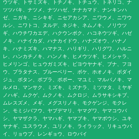
ウツギ、トサミズキ、トチノキ、トチュウ、トネリコ、ナ
ツツバキ、ナツメ、ナツハゼ、ナナカマド、ナンキンハ
ゼ、ニガキ、ニシキギ、ニセアカシア、ニワウメ、ニワウ
ルシ、ニワトコ、ヌルデ、ネジキ、ネムノキ、ノリウツ
ギ、ハウチワカエデ、ハクウンボク、ハコネウツギ、ハゼ
ノキ、ハナイカダ、ハナカイドウ、ハナズオウ、ハナノ
キ、ハナミズキ、ハマナス、ハリギリ、ハリグワ、ハルニ
レ、ハンカチノキ、ハンノキ、ヒメウツギ、ヒメシャラ、
ヒメリンゴ、ヒュウガミズキ、ビヨウヤナギ、ブナ、フヨ
ウ、プラタナス、ブルーベリー、ボケ、ホオノキ、ボダイ
ジュ、ボタン、ポプラ、ポポー、マユミ、マルバノキ、マ
ルメロ、マンサク、ミズキ、ミズナラ、ミツマタ、ミヤギ
ノハギ、ムクゲ、ムクノキ、ムクロジ、ムラサキシキブ、
ムレスズメ、メギ、メグスリノキ、モクゲンジ、モクレ
ン、モミジバフウ、ヤブデマリ、ヤマグワ、ヤマコウバ
シ、ヤマザクラ、ヤマハギ、ヤマブキ、ヤマボウシ、ユキ
ヤナギ、ユスラウメ、ユリノキ、ライラック、リキュウバ
イ、リョウブ、レンギョウ、ロウバイ