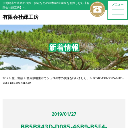
伊勢崎市で庭木の伐採・剪定などの植木屋/造園屋をお探しなら【有
メニュー
限会社緑工房】へ
toggle
naviga
有限会社緑工房
新着情報
TOP
>
施工実績
>
群馬県桐生市でシュロの木の伐採を行いました。
>
BB5B843D-D085-46B9-
B5F4-D8749674E429
2019/01/27
BB5B843D-D085-46B9-B5F4-