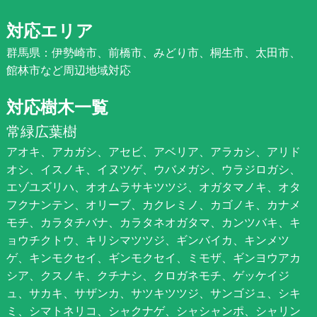
対応エリア
群馬県：伊勢崎市、前橋市、みどり市、桐生市、太田市、
館林市など周辺地域対応
対応樹木一覧
常緑広葉樹
アオキ、アカガシ、アセビ、アベリア、アラカシ、アリド
オシ、イスノキ、イヌツゲ、ウバメガシ、ウラジロガシ、
エゾユズリハ、オオムラサキツツジ、オガタマノキ、オタ
フクナンテン、オリーブ、カクレミノ、カゴノキ、カナメ
モチ、カラタチバナ、カラタネオガタマ、カンツバキ、キ
ョウチクトウ、キリシマツツジ、ギンバイカ、キンメツ
ゲ、キンモクセイ、ギンモクセイ、ミモザ、ギンヨウアカ
シア、クスノキ、クチナシ、クロガネモチ、ゲッケイジ
ュ、サカキ、サザンカ、サツキツツジ、サンゴジュ、シキ
ミ、シマトネリコ、シャクナゲ、シャシャンポ、シャリン