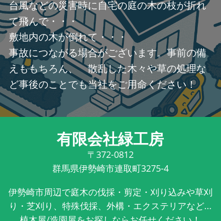
台風などの災害時に自宅の庭の木の枝が折れ
て飛んで・・・
敷地内の木が倒れて・・・
事故につながる場合がございます。事前の備
えももちろん、 散乱した木々や草の処理な
ど事後のことでも当社をご用命ください！
有限会社緑工房
〒372-0812
群馬県伊勢崎市連取町3275-4
伊勢崎市周辺で庭木の伐採・剪定・刈り込みや草刈
り・芝刈り、特殊伐採、外構・エクステリアなど...
植木屋/造園屋をお探しならお任せください！