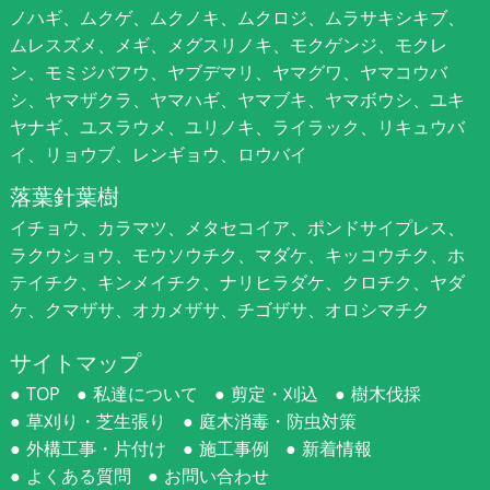
ノハギ、ムクゲ、ムクノキ、ムクロジ、ムラサキシキブ、
ムレスズメ、メギ、メグスリノキ、モクゲンジ、モクレ
ン、モミジバフウ、ヤブデマリ、ヤマグワ、ヤマコウバ
シ、ヤマザクラ、ヤマハギ、ヤマブキ、ヤマボウシ、ユキ
ヤナギ、ユスラウメ、ユリノキ、ライラック、リキュウバ
イ、リョウブ、レンギョウ、ロウバイ
落葉針葉樹
イチョウ、カラマツ、メタセコイア、ポンドサイプレス、
ラクウショウ、モウソウチク、マダケ、キッコウチク、ホ
テイチク、キンメイチク、ナリヒラダケ、クロチク、ヤダ
ケ、クマザサ、オカメザサ、チゴザサ、オロシマチク
サイトマップ
TOP
私達について
剪定・刈込
樹木伐採
草刈り・芝生張り
庭木消毒・防虫対策
外構工事・片付け
施工事例
新着情報
よくある質問
お問い合わせ