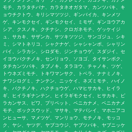
モチ、カラタチバナ、カラタネオガタマ、カンツバキ、キ
ョウチクトウ、キリシマツツジ、ギンバイカ、キンメツ
ゲ、キンモクセイ、ギンモクセイ、ミモザ、ギンヨウアカ
シア、クスノキ、クチナシ、クロガネモチ、ゲッケイジ
ュ、サカキ、サザンカ、サツキツツジ、サンゴジュ、シキ
ミ、シマトネリコ、シャクナゲ、シャシャンポ、シャリン
バイ、シラカシ、シロダモ、ジンチョウゲ、スダジイ、セ
イヨウバクチノキ、センリョウ、ソヨゴ、タイサンボク、
タチカンツバキ、タブノキ、タラヨウ、チャノキ、ツゲ、
トウネズミモチ、トキワマンサク、トベラ、ナナミノキ、
ナワシログミ、ナンテン、ニッケイ、ネズミモチ、ハイノ
キ、バクチノキ、ハクチョウゲ、ハマヒサカキ、ヒイラ
ギ、ヒイラギナンテン、ヒイラギモクセイ、ヒサカキ、ピ
ラカンサス、ビワ、プリペット、ベニカナメ、ベニカナメ
モチ、ボックスウッド、マサキ、マテバシイ、マホニアコ
ンヒューサ、マメツゲ、マンリョウ、モチノキ、モッコ
ク、ヤシ、ヤツデ、ヤブコウジ、ヤブツバキ、ヤブニッケ