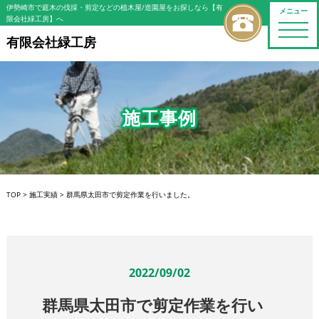
伊勢崎市で庭木の伐採・剪定などの植木屋/造園屋をお探しなら【有
メニュー
限会社緑工房】へ
toggle
naviga
有限会社緑工房
施工事例
TOP
>
施工実績
>
群馬県太田市で剪定作業を行いました。
2022/09/02
群馬県太田市で剪定作業を行い