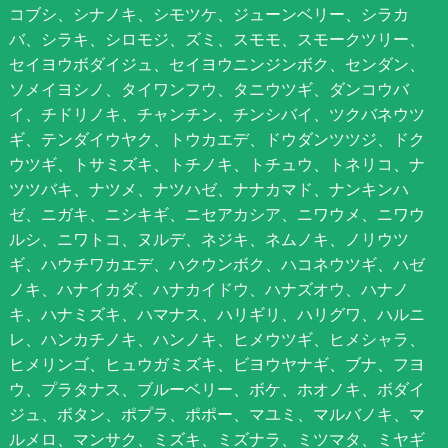
コブシ、シナノキ、シモツケ、ジューンベリー、シラカ
バ、シラキ、シロモジ、ズミ、スモモ、スモークツリー、
セイヨウボダイジュ、セイヨウニンジンボク、センダン、
ソメイヨシノ、タイワンフウ、タニウツギ、ダンコウバ
イ、チドリノキ、チャンチン、チンシバイ、ツクバネウツ
ギ、テンダイウヤク、トウカエデ、ドウダンツツジ、ドク
ウツギ、トサミズキ、トチノキ、トチュウ、トネリコ、ナ
ツツバキ、ナツメ、ナツハゼ、ナナカマド、ナンキンハ
ゼ、ニガキ、ニシキギ、ニセアカシア、ニワウメ、ニワウ
ルシ、ニワトコ、ヌルデ、ネジキ、ネムノキ、ノリウツ
ギ、ハウチワカエデ、ハクウンボク、ハコネウツギ、ハゼ
ノキ、ハナイカダ、ハナカイドウ、ハナズオウ、ハナノ
キ、ハナミズキ、ハマナス、ハリギリ、ハリグワ、ハルニ
レ、ハンカチノキ、ハンノキ、ヒメウツギ、ヒメシャラ、
ヒメリンゴ、ヒュウガミズキ、ビヨウヤナギ、ブナ、フヨ
ウ、プラタナス、ブルーベリー、ボケ、ホオノキ、ボダイ
ジュ、ボタン、ポプラ、ポポー、マユミ、マルバノキ、マ
ルメロ、マンサク、ミズキ、ミズナラ、ミツマタ、ミヤギ