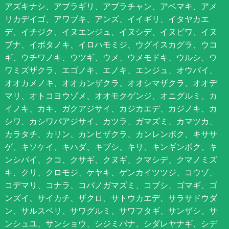
アズキナシ、アブラギリ、アブラチャン、アベマキ、アメ
リカデイゴ、アワブキ、アンズ、イイギリ、イタヤカエ
デ、イチジク、イヌエンジュ、イヌシデ、イヌビワ、イヌ
ブナ、イボタノキ、イロハモミジ、ウグイスカグラ、ウコ
ギ、ウチワノキ、ウツギ、ウメ、ウメモドキ、ウルシ、ウ
ワミズザクラ、エゴノキ、エノキ、エンジュ、オウバイ、
オオカメノキ、オオカンザクラ、オオシマザクラ、オオデ
マリ、オトコヨウゾメ、オオモクゲンジ、オニグルミ、カ
イノキ、カキ、ガクアジサイ、カジカエデ、カジノキ、カ
シワ、カシワバアジサイ、カツラ、ガマズミ、カマツカ、
カラタチ、カリン、カンヒザクラ、カンレンボク、キササ
ゲ、キソケイ、キハダ、キブシ、キリ、キンギンボク、キ
ンシバイ、クコ、クサギ、クヌギ、クマシデ、クマノミズ
キ、クリ、クロモジ、ケヤキ、ゲンカイツツジ、コウゾ、
コデマリ、コナラ、コバノガマズミ、コブシ、ゴマギ、ゴ
ンズイ、サイカチ、ザクロ、サトウカエデ、サラサドウダ
ン、サルスベリ、サワグルミ、サワフタギ、サンザシ、サ
ンシュユ、サンショウ、シジミバナ、シダレヤナギ、シデ