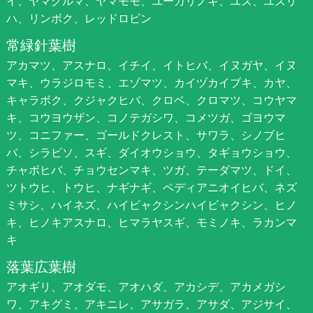
イ、ヤマグルマ、ヤマモモ、ユーカリノキ、ユズ、ユズリ
ハ、リンボク、レッドロビン
常緑針葉樹
アカマツ、アスナロ、イチイ、イトヒバ、イヌガヤ、イヌ
マキ、ウラジロモミ、エゾマツ、カイヅカイブキ、カヤ、
キャラボク、クジャクヒバ、クロベ、クロマツ、コウヤマ
キ、コウヨウザン、コノテガシワ、コメツガ、ゴヨウマ
ツ、コニファー、ゴールドクレスト、サワラ、シノブヒ
バ、シラビソ、スギ、ダイオウショウ、タギョウショウ、
チャボヒバ、チョウセンマキ、ツガ、テーダマツ、ドイ、
ツトウヒ、トウヒ、ナギナギ、ペディアニオイヒバ、ネズ
ミサシ、ハイネズ、ハイビャクシンハイビャクシン、ヒノ
キ、ヒノキアスナロ、ヒマラヤスギ、モミノキ、ラカンマ
キ
落葉広葉樹
アオギリ、アオダモ、アオハダ、アカシデ、アカメガシ
ワ、アキグミ、アキニレ、アサガラ、アサダ、アジサイ、