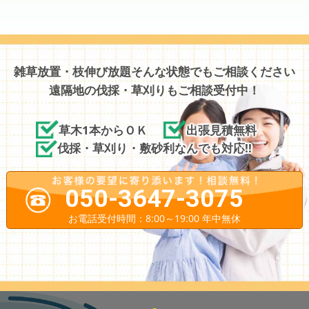
雑草放置・枝伸び放題そんな状態でもご相談ください
遠隔地の伐採・草刈りもご相談受付中！
草木1本からＯＫ
出張見積無料
伐採・草刈り・敷砂利なんでも対応!!
050-3647-3075
お電話受付時間：8:00～19:00 年中無休