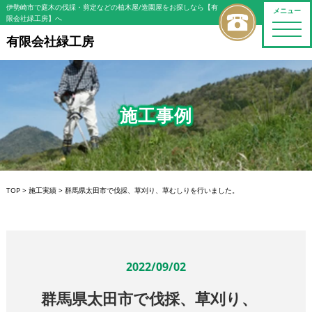
伊勢崎市で庭木の伐採・剪定などの植木屋/造園屋をお探しなら【有
メニュー
限会社緑工房】へ
toggle
naviga
有限会社緑工房
施工事例
TOP
>
施工実績
>
群馬県太田市で伐採、草刈り、草むしりを行いました。
2022/09/02
群馬県太田市で伐採、草刈り、