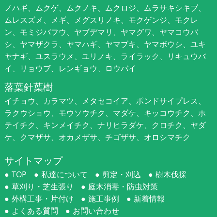
ノハギ、ムクゲ、ムクノキ、ムクロジ、ムラサキシキブ、
ムレスズメ、メギ、メグスリノキ、モクゲンジ、モクレ
ン、モミジバフウ、ヤブデマリ、ヤマグワ、ヤマコウバ
シ、ヤマザクラ、ヤマハギ、ヤマブキ、ヤマボウシ、ユキ
ヤナギ、ユスラウメ、ユリノキ、ライラック、リキュウバ
イ、リョウブ、レンギョウ、ロウバイ
落葉針葉樹
イチョウ、カラマツ、メタセコイア、ポンドサイプレス、
ラクウショウ、モウソウチク、マダケ、キッコウチク、ホ
テイチク、キンメイチク、ナリヒラダケ、クロチク、ヤダ
ケ、クマザサ、オカメザサ、チゴザサ、オロシマチク
サイトマップ
TOP
私達について
剪定・刈込
樹木伐採
草刈り・芝生張り
庭木消毒・防虫対策
外構工事・片付け
施工事例
新着情報
よくある質問
お問い合わせ