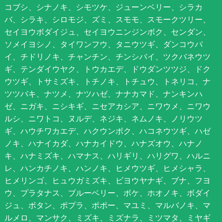
コブシ、シナノキ、シモツケ、ジューンベリー、シラカ
バ、シラキ、シロモジ、ズミ、スモモ、スモークツリー、
セイヨウボダイジュ、セイヨウニンジンボク、センダン、
ソメイヨシノ、タイワンフウ、タニウツギ、ダンコウバ
イ、チドリノキ、チャンチン、チンシバイ、ツクバネウツ
ギ、テンダイウヤク、トウカエデ、ドウダンツツジ、ドク
ウツギ、トサミズキ、トチノキ、トチュウ、トネリコ、ナ
ツツバキ、ナツメ、ナツハゼ、ナナカマド、ナンキンハ
ゼ、ニガキ、ニシキギ、ニセアカシア、ニワウメ、ニワウ
ルシ、ニワトコ、ヌルデ、ネジキ、ネムノキ、ノリウツ
ギ、ハウチワカエデ、ハクウンボク、ハコネウツギ、ハゼ
ノキ、ハナイカダ、ハナカイドウ、ハナズオウ、ハナノ
キ、ハナミズキ、ハマナス、ハリギリ、ハリグワ、ハルニ
レ、ハンカチノキ、ハンノキ、ヒメウツギ、ヒメシャラ、
ヒメリンゴ、ヒュウガミズキ、ビヨウヤナギ、ブナ、フヨ
ウ、プラタナス、ブルーベリー、ボケ、ホオノキ、ボダイ
ジュ、ボタン、ポプラ、ポポー、マユミ、マルバノキ、マ
ルメロ、マンサク、ミズキ、ミズナラ、ミツマタ、ミヤギ