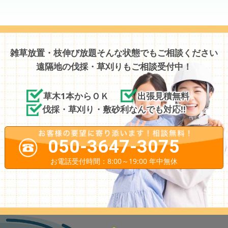
雑草放置・枝伸び放題そんな状態でもご相談ください
遠隔地の伐採・草刈りもご相談受付中！
草木1本からＯＫ
出張見積無料
伐採・草刈り・敷砂利なんでも対応!!
050-3647-3075
お電話受付時間：8:00～19:00 年中無休