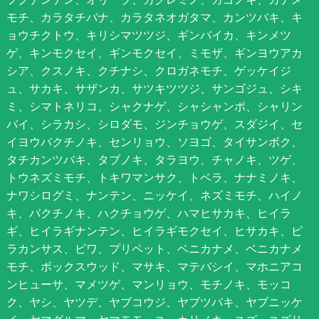
モチ、カラタチバナ、カラタネオガタマ、カンツバキ、キ
ョウチクトウ、キリシマツツジ、ギンバイカ、キンメツ
ゲ、キンモクセイ、ギンモクセイ、ミモザ、ギンヨウアカ
シア、クスノキ、クチナシ、クロガネモチ、ゲッケイジ
ュ、サカキ、サザンカ、サツキツツジ、サンゴジュ、シキ
ミ、シマトネリコ、シャクナゲ、シャシャンポ、シャリン
バイ、シラカシ、シロダモ、ジンチョウゲ、スダジイ、セ
イヨウバクチノキ、センリョウ、ソヨゴ、タイサンボク、
タチカンツバキ、タブノキ、タラヨウ、チャノキ、ツゲ、
トウネズミモチ、トキワマンサク、トベラ、ナナミノキ、
ナワシログミ、ナンテン、ニッケイ、ネズミモチ、ハイノ
キ、バクチノキ、ハクチョウゲ、ハマヒサカキ、ヒイラ
ギ、ヒイラギナンテン、ヒイラギモクセイ、ヒサカキ、ピ
ラカンサス、ビワ、プリペット、ベニカナメ、ベニカナメ
モチ、ボックスウッド、マサキ、マテバシイ、マホニアコ
ンヒューサ、マメツゲ、マンリョウ、モチノキ、モッコ
ク、ヤシ、ヤツデ、ヤブコウジ、ヤブツバキ、ヤブニッケ