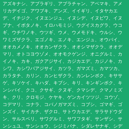
アズキナシ、アブラギリ、アブラチャン、アベマキ、アメ
リカデイゴ、アワブキ、アンズ、イイギリ、イタヤカエ
デ、イチジク、イヌエンジュ、イヌシデ、イヌビワ、イヌ
ブナ、イボタノキ、イロハモミジ、ウグイスカグラ、ウコ
ギ、ウチワノキ、ウツギ、ウメ、ウメモドキ、ウルシ、ウ
ワミズザクラ、エゴノキ、エノキ、エンジュ、オウバイ、
オオカメノキ、オオカンザクラ、オオシマザクラ、オオデ
マリ、オトコヨウゾメ、オオモクゲンジ、オニグルミ、カ
イノキ、カキ、ガクアジサイ、カジカエデ、カジノキ、カ
シワ、カシワバアジサイ、カツラ、ガマズミ、カマツカ、
カラタチ、カリン、カンヒザクラ、カンレンボク、キササ
ゲ、キソケイ、キハダ、キブシ、キリ、キンギンボク、キ
ンシバイ、クコ、クサギ、クヌギ、クマシデ、クマノミズ
キ、クリ、クロモジ、ケヤキ、ゲンカイツツジ、コウゾ、
コデマリ、コナラ、コバノガマズミ、コブシ、ゴマギ、ゴ
ンズイ、サイカチ、ザクロ、サトウカエデ、サラサドウダ
ン、サルスベリ、サワグルミ、サワフタギ、サンザシ、サ
ンシュユ、サンショウ、シジミバナ、シダレヤナギ、シデ