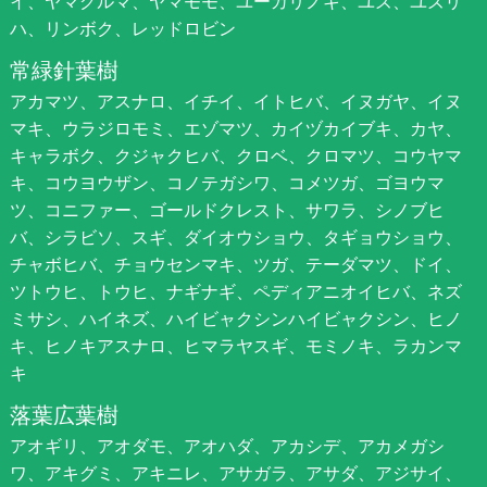
イ、ヤマグルマ、ヤマモモ、ユーカリノキ、ユズ、ユズリ
ハ、リンボク、レッドロビン
常緑針葉樹
アカマツ、アスナロ、イチイ、イトヒバ、イヌガヤ、イヌ
マキ、ウラジロモミ、エゾマツ、カイヅカイブキ、カヤ、
キャラボク、クジャクヒバ、クロベ、クロマツ、コウヤマ
キ、コウヨウザン、コノテガシワ、コメツガ、ゴヨウマ
ツ、コニファー、ゴールドクレスト、サワラ、シノブヒ
バ、シラビソ、スギ、ダイオウショウ、タギョウショウ、
チャボヒバ、チョウセンマキ、ツガ、テーダマツ、ドイ、
ツトウヒ、トウヒ、ナギナギ、ペディアニオイヒバ、ネズ
ミサシ、ハイネズ、ハイビャクシンハイビャクシン、ヒノ
キ、ヒノキアスナロ、ヒマラヤスギ、モミノキ、ラカンマ
キ
落葉広葉樹
アオギリ、アオダモ、アオハダ、アカシデ、アカメガシ
ワ、アキグミ、アキニレ、アサガラ、アサダ、アジサイ、