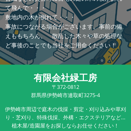
て飛んで・・・
敷地内の木が倒れて・・・
事故につながる場合がございます。事前の備
えももちろん、 散乱した木々や草の処理な
ど事後のことでも当社をご用命ください！
有限会社緑工房
〒372-0812
群馬県伊勢崎市連取町3275-4
伊勢崎市周辺で庭木の伐採・剪定・刈り込みや草刈
り・芝刈り、特殊伐採、外構・エクステリアなど...
植木屋/造園屋をお探しならお任せください！