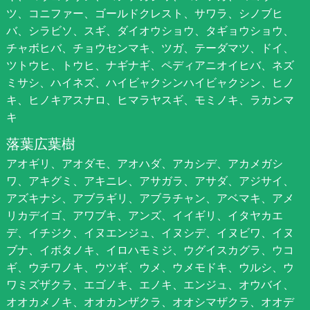
ツ、コニファー、ゴールドクレスト、サワラ、シノブヒ
バ、シラビソ、スギ、ダイオウショウ、タギョウショウ、
チャボヒバ、チョウセンマキ、ツガ、テーダマツ、ドイ、
ツトウヒ、トウヒ、ナギナギ、ペディアニオイヒバ、ネズ
ミサシ、ハイネズ、ハイビャクシンハイビャクシン、ヒノ
キ、ヒノキアスナロ、ヒマラヤスギ、モミノキ、ラカンマ
キ
落葉広葉樹
アオギリ、アオダモ、アオハダ、アカシデ、アカメガシ
ワ、アキグミ、アキニレ、アサガラ、アサダ、アジサイ、
アズキナシ、アブラギリ、アブラチャン、アベマキ、アメ
リカデイゴ、アワブキ、アンズ、イイギリ、イタヤカエ
デ、イチジク、イヌエンジュ、イヌシデ、イヌビワ、イヌ
ブナ、イボタノキ、イロハモミジ、ウグイスカグラ、ウコ
ギ、ウチワノキ、ウツギ、ウメ、ウメモドキ、ウルシ、ウ
ワミズザクラ、エゴノキ、エノキ、エンジュ、オウバイ、
オオカメノキ、オオカンザクラ、オオシマザクラ、オオデ