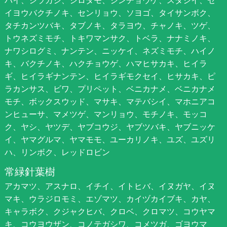
イヨウバクチノキ、センリョウ、ソヨゴ、タイサンボク、
タチカンツバキ、タブノキ、タラヨウ、チャノキ、ツゲ、
トウネズミモチ、トキワマンサク、トベラ、ナナミノキ、
ナワシログミ、ナンテン、ニッケイ、ネズミモチ、ハイノ
キ、バクチノキ、ハクチョウゲ、ハマヒサカキ、ヒイラ
ギ、ヒイラギナンテン、ヒイラギモクセイ、ヒサカキ、ピ
ラカンサス、ビワ、プリペット、ベニカナメ、ベニカナメ
モチ、ボックスウッド、マサキ、マテバシイ、マホニアコ
ンヒューサ、マメツゲ、マンリョウ、モチノキ、モッコ
ク、ヤシ、ヤツデ、ヤブコウジ、ヤブツバキ、ヤブニッケ
イ、ヤマグルマ、ヤマモモ、ユーカリノキ、ユズ、ユズリ
ハ、リンボク、レッドロビン
常緑針葉樹
アカマツ、アスナロ、イチイ、イトヒバ、イヌガヤ、イヌ
マキ、ウラジロモミ、エゾマツ、カイヅカイブキ、カヤ、
キャラボク、クジャクヒバ、クロベ、クロマツ、コウヤマ
キ、コウヨウザン、コノテガシワ、コメツガ、ゴヨウマ