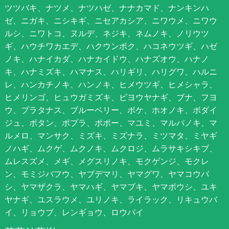
ツツバキ、ナツメ、ナツハゼ、ナナカマド、ナンキンハ
ゼ、ニガキ、ニシキギ、ニセアカシア、ニワウメ、ニワウ
ルシ、ニワトコ、ヌルデ、ネジキ、ネムノキ、ノリウツ
ギ、ハウチワカエデ、ハクウンボク、ハコネウツギ、ハゼ
ノキ、ハナイカダ、ハナカイドウ、ハナズオウ、ハナノ
キ、ハナミズキ、ハマナス、ハリギリ、ハリグワ、ハルニ
レ、ハンカチノキ、ハンノキ、ヒメウツギ、ヒメシャラ、
ヒメリンゴ、ヒュウガミズキ、ビヨウヤナギ、ブナ、フヨ
ウ、プラタナス、ブルーベリー、ボケ、ホオノキ、ボダイ
ジュ、ボタン、ポプラ、ポポー、マユミ、マルバノキ、マ
ルメロ、マンサク、ミズキ、ミズナラ、ミツマタ、ミヤギ
ノハギ、ムクゲ、ムクノキ、ムクロジ、ムラサキシキブ、
ムレスズメ、メギ、メグスリノキ、モクゲンジ、モクレ
ン、モミジバフウ、ヤブデマリ、ヤマグワ、ヤマコウバ
シ、ヤマザクラ、ヤマハギ、ヤマブキ、ヤマボウシ、ユキ
ヤナギ、ユスラウメ、ユリノキ、ライラック、リキュウバ
イ、リョウブ、レンギョウ、ロウバイ