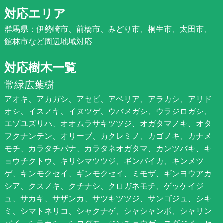
対応エリア
群馬県：伊勢崎市、前橋市、みどり市、桐生市、太田市、
館林市など周辺地域対応
対応樹木一覧
常緑広葉樹
アオキ、アカガシ、アセビ、アベリア、アラカシ、アリド
オシ、イスノキ、イヌツゲ、ウバメガシ、ウラジロガシ、
エゾユズリハ、オオムラサキツツジ、オガタマノキ、オタ
フクナンテン、オリーブ、カクレミノ、カゴノキ、カナメ
モチ、カラタチバナ、カラタネオガタマ、カンツバキ、キ
ョウチクトウ、キリシマツツジ、ギンバイカ、キンメツ
ゲ、キンモクセイ、ギンモクセイ、ミモザ、ギンヨウアカ
シア、クスノキ、クチナシ、クロガネモチ、ゲッケイジ
ュ、サカキ、サザンカ、サツキツツジ、サンゴジュ、シキ
ミ、シマトネリコ、シャクナゲ、シャシャンポ、シャリン
バイ、シラカシ、シロダモ、ジンチョウゲ、スダジイ、セ