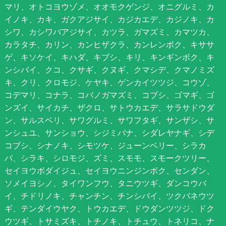
マリ、オトコヨウゾメ、オオモクゲンジ、オニグルミ、カ
イノキ、カキ、ガクアジサイ、カジカエデ、カジノキ、カ
シワ、カシワバアジサイ、カツラ、ガマズミ、カマツカ、
カラタチ、カリン、カンヒザクラ、カンレンボク、キササ
ゲ、キソケイ、キハダ、キブシ、キリ、キンギンボク、キ
ンシバイ、クコ、クサギ、クヌギ、クマシデ、クマノミズ
キ、クリ、クロモジ、ケヤキ、ゲンカイツツジ、コウゾ、
コデマリ、コナラ、コバノガマズミ、コブシ、ゴマギ、ゴ
ンズイ、サイカチ、ザクロ、サトウカエデ、サラサドウダ
ン、サルスベリ、サワグルミ、サワフタギ、サンザシ、サ
ンシュユ、サンショウ、シジミバナ、シダレヤナギ、シデ
コブシ、シナノキ、シモツケ、ジューンベリー、シラカ
バ、シラキ、シロモジ、ズミ、スモモ、スモークツリー、
セイヨウボダイジュ、セイヨウニンジンボク、センダン、
ソメイヨシノ、タイワンフウ、タニウツギ、ダンコウバ
イ、チドリノキ、チャンチン、チンシバイ、ツクバネウツ
ギ、テンダイウヤク、トウカエデ、ドウダンツツジ、ドク
ウツギ、トサミズキ、トチノキ、トチュウ、トネリコ、ナ