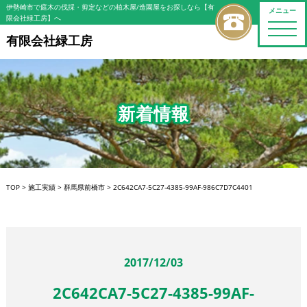
伊勢崎市で庭木の伐採・剪定などの植木屋/造園屋をお探しなら【有
メニュー
限会社緑工房】へ
toggle
naviga
有限会社緑工房
新着情報
TOP
>
施工実績
>
群馬県前橋市
>
2C642CA7-5C27-4385-99AF-986C7D7C4401
2017/12/03
2C642CA7-5C27-4385-99AF-