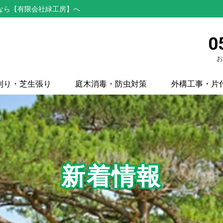
なら【有限会社緑工房】へ
0
お
刈り・芝生張り
庭木消毒・防虫対策
外構工事・片
新着情報