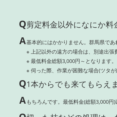
Q
剪定料金以外になにか料
A
基本的にはかかりません。群馬県であ
※ 上記以外の遠方の場合は、別途出張
※ 最低料金総額3,000円～となります。
※ 伺った際、作業が困難な場合(ツタ
Q
1本からでも来てもらえま
A
もちろんです。最低料金(総額3,000
Q