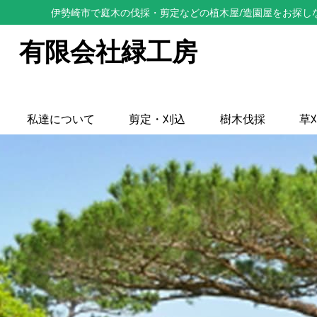
伊勢崎市で庭木の伐採・剪定などの植木屋/造園屋をお探し
有限会社緑工房
私達について
剪定・刈込
樹木伐採
草