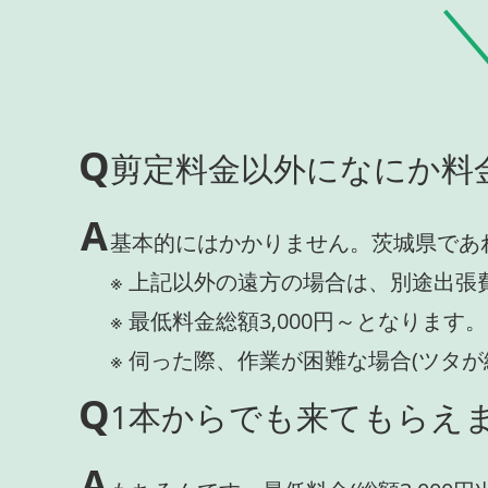
Q
剪定料金以外になにか料
A
基本的にはかかりません。茨城県であ
※ 上記以外の遠方の場合は、別途出張
※ 最低料金総額3,000円～となります。
※ 伺った際、作業が困難な場合(ツタ
Q
1本からでも来てもらえま
A