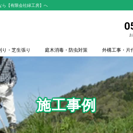
なら【有限会社緑工房】へ
0
お
刈り・芝生張り
庭木消毒・防虫対策
外構工事・片
施工事例