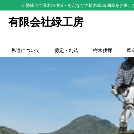
伊勢崎市で庭木の伐採・剪定などの植木屋/造園屋をお探し
有限会社緑工房
私達について
剪定・刈込
樹木伐採
草