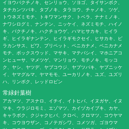
イヨウバクチノキ、センリョウ、ソヨゴ、タイサンボク、
タチカンツバキ、タブノキ、タラヨウ、チャノキ、ツゲ、
トウネズミモチ、トキワマンサク、トベラ、ナナミノキ、
ナワシログミ、ナンテン、ニッケイ、ネズミモチ、ハイノ
キ、バクチノキ、ハクチョウゲ、ハマヒサカキ、ヒイラ
ギ、ヒイラギナンテン、ヒイラギモクセイ、ヒサカキ、ピ
ラカンサス、ビワ、プリペット、ベニカナメ、ベニカナメ
モチ、ボックスウッド、マサキ、マテバシイ、マホニアコ
ンヒューサ、マメツゲ、マンリョウ、モチノキ、モッコ
ク、ヤシ、ヤツデ、ヤブコウジ、ヤブツバキ、ヤブニッケ
イ、ヤマグルマ、ヤマモモ、ユーカリノキ、ユズ、ユズリ
ハ、リンボク、レッドロビン
常緑針葉樹
アカマツ、アスナロ、イチイ、イトヒバ、イヌガヤ、イヌ
マキ、ウラジロモミ、エゾマツ、カイヅカイブキ、カヤ、
キャラボク、クジャクヒバ、クロベ、クロマツ、コウヤマ
キ、コウヨウザン、コノテガシワ、コメツガ、ゴヨウマ