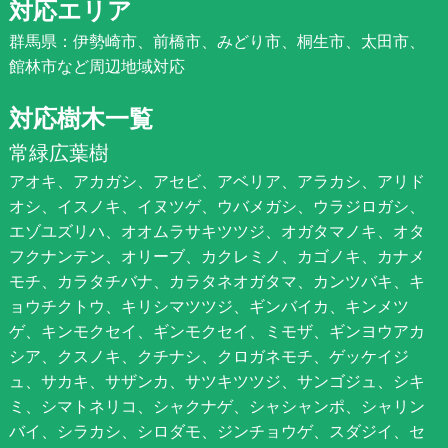
対応エリア
群馬県：伊勢崎市、前橋市、みどり市、桐生市、太田市、
館林市など周辺地域対応
対応樹木一覧
常緑広葉樹
アオキ、アカガシ、アセビ、アベリア、アラカシ、アリド
オシ、イスノキ、イヌツゲ、ウバメガシ、ウラジロガシ、
エゾユズリハ、オオムラサキツツジ、オガタマノキ、オタ
フクナンテン、オリーブ、カクレミノ、カゴノキ、カナメ
モチ、カラタチバナ、カラタネオガタマ、カンツバキ、キ
ョウチクトウ、キリシマツツジ、ギンバイカ、キンメツ
ゲ、キンモクセイ、ギンモクセイ、ミモザ、ギンヨウアカ
シア、クスノキ、クチナシ、クロガネモチ、ゲッケイジ
ュ、サカキ、サザンカ、サツキツツジ、サンゴジュ、シキ
ミ、シマトネリコ、シャクナゲ、シャシャンポ、シャリン
バイ、シラカシ、シロダモ、ジンチョウゲ、スダジイ、セ