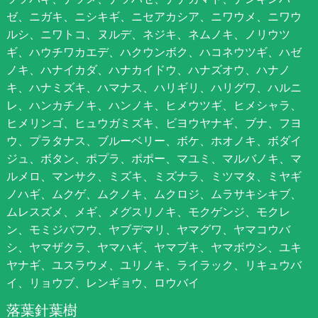
ゼ、ニガキ、ニシキギ、ニセアカシア、ニワウメ、ニワウ
ルシ、ニワトコ、ヌルデ、ネジキ、ネムノキ、ノリウツ
ギ、ハウチワカエデ、ハクウンボク、ハコネウツギ、ハゼ
ノキ、ハナイカダ、ハナカイドウ、ハナズオウ、ハナノ
キ、ハナミズキ、ハマナス、ハリギリ、ハリグワ、ハルニ
レ、ハンカチノキ、ハンノキ、ヒメウツギ、ヒメシャラ、
ヒメリンゴ、ヒュウガミズキ、ビヨウヤナギ、ブナ、フヨ
ウ、プラタナス、ブルーベリー、ボケ、ホオノキ、ボダイ
ジュ、ボタン、ポプラ、ポポー、マユミ、マルバノキ、マ
ルメロ、マンサク、ミズキ、ミズナラ、ミツマタ、ミヤギ
ノハギ、ムクゲ、ムクノキ、ムクロジ、ムラサキシキブ、
ムレスズメ、メギ、メグスリノキ、モクゲンジ、モクレ
ン、モミジバフウ、ヤブデマリ、ヤマグワ、ヤマコウバ
シ、ヤマザクラ、ヤマハギ、ヤマブキ、ヤマボウシ、ユキ
ヤナギ、ユスラウメ、ユリノキ、ライラック、リキュウバ
イ、リョウブ、レンギョウ、ロウバイ
落葉針葉樹