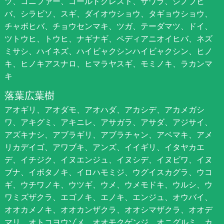
ツ、コニファー、ゴールドクレスト、サワラ、シノブヒ
バ、シラビソ、スギ、ダイオウショウ、タギョウショウ、
チャボヒバ、チョウセンマキ、ツガ、テーダマツ、ドイ、
ツトウヒ、トウヒ、ナギナギ、ペディアニオイヒバ、ネズ
ミサシ、ハイネズ、ハイビャクシンハイビャクシン、ヒノ
キ、ヒノキアスナロ、ヒマラヤスギ、モミノキ、ラカンマ
キ
落葉広葉樹
アオギリ、アオダモ、アオハダ、アカシデ、アカメガシ
ワ、アキグミ、アキニレ、アサガラ、アサダ、アジサイ、
アズキナシ、アブラギリ、アブラチャン、アベマキ、アメ
リカデイゴ、アワブキ、アンズ、イイギリ、イタヤカエ
デ、イチジク、イヌエンジュ、イヌシデ、イヌビワ、イヌ
ブナ、イボタノキ、イロハモミジ、ウグイスカグラ、ウコ
ギ、ウチワノキ、ウツギ、ウメ、ウメモドキ、ウルシ、ウ
ワミズザクラ、エゴノキ、エノキ、エンジュ、オウバイ、
オオカメノキ、オオカンザクラ、オオシマザクラ、オオデ
マリ、オトコヨウゾメ、オオモクゲンジ、オニグルミ、カ