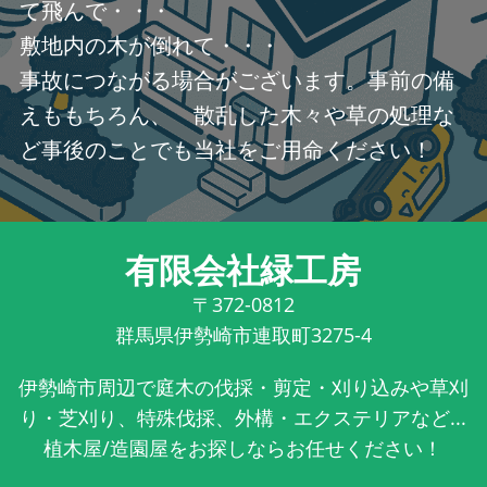
て飛んで・・・
敷地内の木が倒れて・・・
事故につながる場合がございます。事前の備
えももちろん、 散乱した木々や草の処理な
ど事後のことでも当社をご用命ください！
有限会社緑工房
〒372-0812
群馬県伊勢崎市連取町3275-4
伊勢崎市周辺で庭木の伐採・剪定・刈り込みや草刈
り・芝刈り、特殊伐採、外構・エクステリアなど...
植木屋/造園屋をお探しならお任せください！