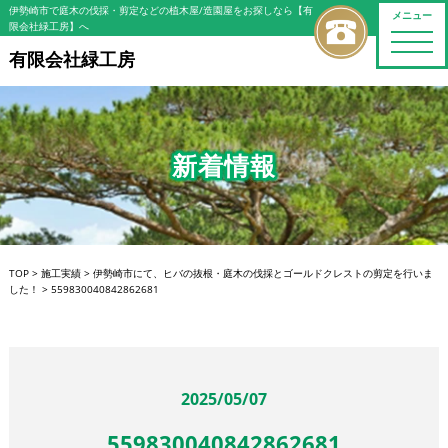
伊勢崎市で庭木の伐採・剪定などの植木屋/造園屋をお探しなら【有
メニュー
限会社緑工房】へ
toggle
naviga
有限会社緑工房
新着情報
TOP
>
施工実績
>
伊勢崎市にて、ヒバの抜根・庭木の伐採とゴールドクレストの剪定を行いま
した！
>
559830040842862681
2025/05/07
559830040842862681