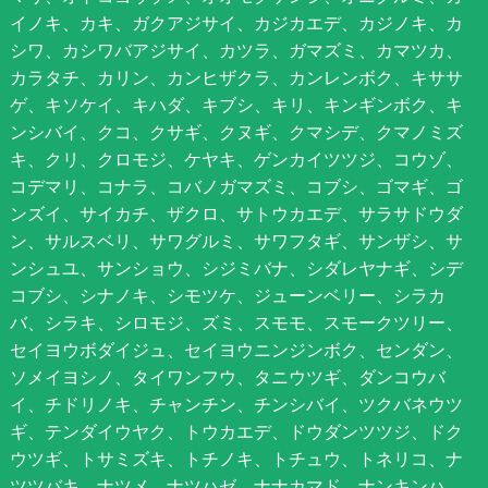
イノキ、カキ、ガクアジサイ、カジカエデ、カジノキ、カ
シワ、カシワバアジサイ、カツラ、ガマズミ、カマツカ、
カラタチ、カリン、カンヒザクラ、カンレンボク、キササ
ゲ、キソケイ、キハダ、キブシ、キリ、キンギンボク、キ
ンシバイ、クコ、クサギ、クヌギ、クマシデ、クマノミズ
キ、クリ、クロモジ、ケヤキ、ゲンカイツツジ、コウゾ、
コデマリ、コナラ、コバノガマズミ、コブシ、ゴマギ、ゴ
ンズイ、サイカチ、ザクロ、サトウカエデ、サラサドウダ
ン、サルスベリ、サワグルミ、サワフタギ、サンザシ、サ
ンシュユ、サンショウ、シジミバナ、シダレヤナギ、シデ
コブシ、シナノキ、シモツケ、ジューンベリー、シラカ
バ、シラキ、シロモジ、ズミ、スモモ、スモークツリー、
セイヨウボダイジュ、セイヨウニンジンボク、センダン、
ソメイヨシノ、タイワンフウ、タニウツギ、ダンコウバ
イ、チドリノキ、チャンチン、チンシバイ、ツクバネウツ
ギ、テンダイウヤク、トウカエデ、ドウダンツツジ、ドク
ウツギ、トサミズキ、トチノキ、トチュウ、トネリコ、ナ
ツツバキ、ナツメ、ナツハゼ、ナナカマド、ナンキンハ