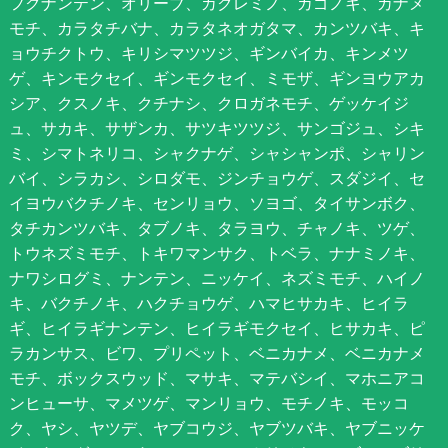
フクナンテン、オリーブ、カクレミノ、カゴノキ、カナメ
モチ、カラタチバナ、カラタネオガタマ、カンツバキ、キ
ョウチクトウ、キリシマツツジ、ギンバイカ、キンメツ
ゲ、キンモクセイ、ギンモクセイ、ミモザ、ギンヨウアカ
シア、クスノキ、クチナシ、クロガネモチ、ゲッケイジ
ュ、サカキ、サザンカ、サツキツツジ、サンゴジュ、シキ
ミ、シマトネリコ、シャクナゲ、シャシャンポ、シャリン
バイ、シラカシ、シロダモ、ジンチョウゲ、スダジイ、セ
イヨウバクチノキ、センリョウ、ソヨゴ、タイサンボク、
タチカンツバキ、タブノキ、タラヨウ、チャノキ、ツゲ、
トウネズミモチ、トキワマンサク、トベラ、ナナミノキ、
ナワシログミ、ナンテン、ニッケイ、ネズミモチ、ハイノ
キ、バクチノキ、ハクチョウゲ、ハマヒサカキ、ヒイラ
ギ、ヒイラギナンテン、ヒイラギモクセイ、ヒサカキ、ピ
ラカンサス、ビワ、プリペット、ベニカナメ、ベニカナメ
モチ、ボックスウッド、マサキ、マテバシイ、マホニアコ
ンヒューサ、マメツゲ、マンリョウ、モチノキ、モッコ
ク、ヤシ、ヤツデ、ヤブコウジ、ヤブツバキ、ヤブニッケ