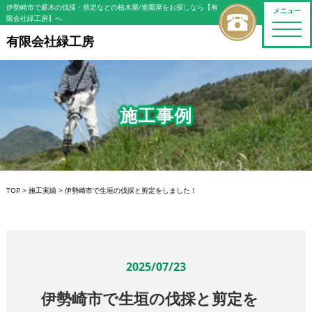
伊勢崎市で庭木の伐採・剪定などの植木屋/造園屋をお探しなら【有
メニュー
限会社緑工房】へ
toggle
naviga
有限会社緑工房
施工事例
TOP
>
施工実績
>
伊勢崎市で生垣の伐採と剪定をしました！
2025/07/23
伊勢崎市で生垣の伐採と剪定を