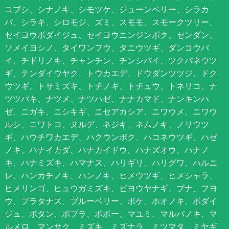
コブシ、シナノキ、シモツケ、ジューンベリー、シラカ
バ、シラキ、シロモジ、ズミ、スモモ、スモークツリー、
セイヨウボダイジュ、セイヨウニンジンボク、センダン、
ソメイヨシノ、タイワンフウ、タニウツギ、ダンコウバ
イ、チドリノキ、チャンチン、チンシバイ、ツクバネウツ
ギ、テンダイウヤク、トウカエデ、ドウダンツツジ、ドク
ウツギ、トサミズキ、トチノキ、トチュウ、トネリコ、ナ
ツツバキ、ナツメ、ナツハゼ、ナナカマド、ナンキンハ
ゼ、ニガキ、ニシキギ、ニセアカシア、ニワウメ、ニワウ
ルシ、ニワトコ、ヌルデ、ネジキ、ネムノキ、ノリウツ
ギ、ハウチワカエデ、ハクウンボク、ハコネウツギ、ハゼ
ノキ、ハナイカダ、ハナカイドウ、ハナズオウ、ハナノ
キ、ハナミズキ、ハマナス、ハリギリ、ハリグワ、ハルニ
レ、ハンカチノキ、ハンノキ、ヒメウツギ、ヒメシャラ、
ヒメリンゴ、ヒュウガミズキ、ビヨウヤナギ、ブナ、フヨ
ウ、プラタナス、ブルーベリー、ボケ、ホオノキ、ボダイ
ジュ、ボタン、ポプラ、ポポー、マユミ、マルバノキ、マ
ルメロ、マンサク、ミズキ、ミズナラ、ミツマタ、ミヤギ