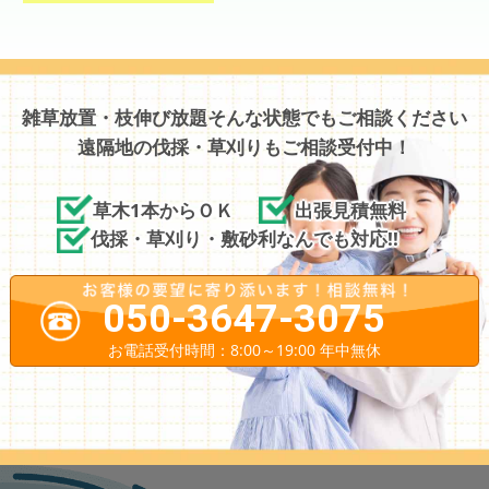
雑草放置・枝伸び放題そんな状態でもご相談ください
遠隔地の伐採・草刈りもご相談受付中！
草木1本からＯＫ
出張見積無料
伐採・草刈り・敷砂利なんでも対応!!
050-3647-3075
お電話受付時間：8:00～19:00 年中無休