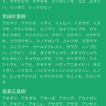
イ、ヤマグルマ、ヤマモモ、ユーカリノキ、ユズ、ユズリ
ハ、リンボク、レッドロビン
常緑針葉樹
アカマツ、アスナロ、イチイ、イトヒバ、イヌガヤ、イヌ
マキ、ウラジロモミ、エゾマツ、カイヅカイブキ、カヤ、
キャラボク、クジャクヒバ、クロベ、クロマツ、コウヤマ
キ、コウヨウザン、コノテガシワ、コメツガ、ゴヨウマ
ツ、コニファー、ゴールドクレスト、サワラ、シノブヒ
バ、シラビソ、スギ、ダイオウショウ、タギョウショウ、
チャボヒバ、チョウセンマキ、ツガ、テーダマツ、ドイ、
ツトウヒ、トウヒ、ナギナギ、ペディアニオイヒバ、ネズ
ミサシ、ハイネズ、ハイビャクシンハイビャクシン、ヒノ
キ、ヒノキアスナロ、ヒマラヤスギ、モミノキ、ラカンマ
キ
落葉広葉樹
アオギリ、アオダモ、アオハダ、アカシデ、アカメガシ
ワ、アキグミ、アキニレ、アサガラ、アサダ、アジサイ、