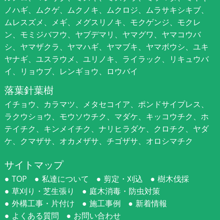
ノハギ、ムクゲ、ムクノキ、ムクロジ、ムラサキシキブ、
ムレスズメ、メギ、メグスリノキ、モクゲンジ、モクレ
ン、モミジバフウ、ヤブデマリ、ヤマグワ、ヤマコウバ
シ、ヤマザクラ、ヤマハギ、ヤマブキ、ヤマボウシ、ユキ
ヤナギ、ユスラウメ、ユリノキ、ライラック、リキュウバ
イ、リョウブ、レンギョウ、ロウバイ
落葉針葉樹
イチョウ、カラマツ、メタセコイア、ポンドサイプレス、
ラクウショウ、モウソウチク、マダケ、キッコウチク、ホ
テイチク、キンメイチク、ナリヒラダケ、クロチク、ヤダ
ケ、クマザサ、オカメザサ、チゴザサ、オロシマチク
サイトマップ
TOP
私達について
剪定・刈込
樹木伐採
草刈り・芝生張り
庭木消毒・防虫対策
外構工事・片付け
施工事例
新着情報
よくある質問
お問い合わせ