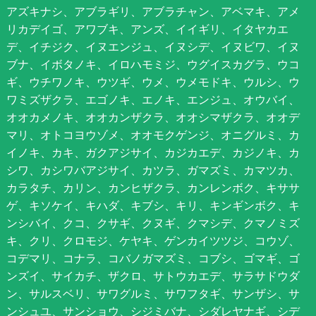
アズキナシ、アブラギリ、アブラチャン、アベマキ、アメ
リカデイゴ、アワブキ、アンズ、イイギリ、イタヤカエ
デ、イチジク、イヌエンジュ、イヌシデ、イヌビワ、イヌ
ブナ、イボタノキ、イロハモミジ、ウグイスカグラ、ウコ
ギ、ウチワノキ、ウツギ、ウメ、ウメモドキ、ウルシ、ウ
ワミズザクラ、エゴノキ、エノキ、エンジュ、オウバイ、
オオカメノキ、オオカンザクラ、オオシマザクラ、オオデ
マリ、オトコヨウゾメ、オオモクゲンジ、オニグルミ、カ
イノキ、カキ、ガクアジサイ、カジカエデ、カジノキ、カ
シワ、カシワバアジサイ、カツラ、ガマズミ、カマツカ、
カラタチ、カリン、カンヒザクラ、カンレンボク、キササ
ゲ、キソケイ、キハダ、キブシ、キリ、キンギンボク、キ
ンシバイ、クコ、クサギ、クヌギ、クマシデ、クマノミズ
キ、クリ、クロモジ、ケヤキ、ゲンカイツツジ、コウゾ、
コデマリ、コナラ、コバノガマズミ、コブシ、ゴマギ、ゴ
ンズイ、サイカチ、ザクロ、サトウカエデ、サラサドウダ
ン、サルスベリ、サワグルミ、サワフタギ、サンザシ、サ
ンシュユ、サンショウ、シジミバナ、シダレヤナギ、シデ